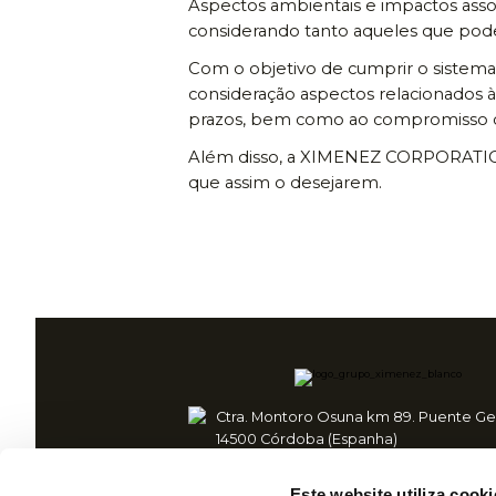
Aspectos ambientais e impactos assoc
considerando tanto aqueles que pode
Com o objetivo de cumprir o sistema
consideração aspectos relacionados 
prazos, bem como ao compromisso co
Além disso, a XIMENEZ CORPORATION, 
que assim o desejarem.
Ctra. Montoro Osuna km 89. Puente Ge
14500 Córdoba (Espanha)
+34 957 600 080
Este website utiliza cooki