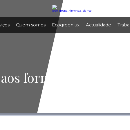
viços
Quem somos
Ecogreenlux
Actualidade
Traba
aos fornecedores