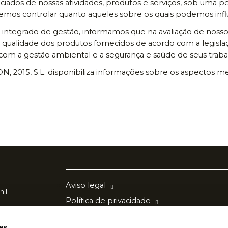
iados de nossas atividades, produtos e serviços, sob uma per
mos controlar quanto aqueles sobre os quais podemos influ
 integrado de gestão, informamos que na avaliação de noss
à qualidade dos produtos fornecidos de acordo com a legisl
m a gestão ambiental e a segurança e saúde de seus traba
2015, S.L. disponibiliza informações sobre os aspectos me
Aviso legal
nil
Política de privacidade
Política de cookies
es