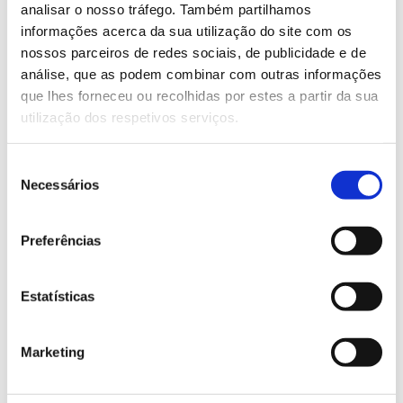
analisar o nosso tráfego. Também partilhamos
informações acerca da sua utilização do site com os
nossos parceiros de redes sociais, de publicidade e de
análise, que as podem combinar com outras informações
Peças únicas
e exclusivas
que lhes forneceu ou recolhidas por estes a partir da sua
utilização dos respetivos serviços.
Seleção
Necessários
de
consentimento
Respeitoso com
Preferências
o meio ambiente
Estatísticas
Marketing
Redução