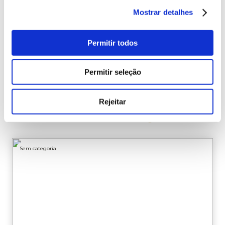
de plásticos
Mostrar detalhes
Permitir todos
Notícias
Permitir seleção
Saiba das últimas notícias do
Rejeitar
Ximenez Group
Sem categoria