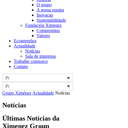
O grupo
A nossa equipa
Inovaçao
Sustentabilidade
Fundación Ximenez
Compromiso
Valores
Ecogreenlux
Actualidade
Notícias
Sala de imprensa
Trabalhe connosco
Contato
Pt
Pt
Grupo Ximénez
Actualidade
Notícias
Notícias
Últimas Notícias
da
Ximenez Group