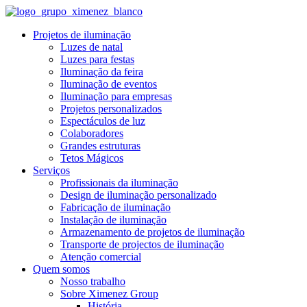
Projetos de iluminação
Luzes de natal
Luzes para festas
Iluminação da feira
Iluminação de eventos
Iluminação para empresas
Projetos personalizados
Espectáculos de luz
Colaboradores
Grandes estruturas
Tetos Mágicos
Serviços
Profissionais da iluminação
Design de iluminação personalizado
Fabricação de iluminação
Instalação de iluminação
Armazenamento de projetos de iluminação
Transporte de projectos de iluminação
Atenção comercial
Quem somos
Nosso trabalho
Sobre Ximenez Group
História