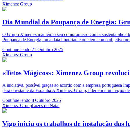
Ximenez Group
Dia Mundial da Poupança de Energia: Gr
O Grupo Ximenez mantém o seu compromisso com a sustentabilidade e 
Poupança de Energia, uma data importante que tem como objetivo pro
Continue lendo
21 Outubro 2025
Ximenez Group
«Tetos Mágicos»: Ximenez Group revolucio
A iniciativa, possível graças ao acordo com a empresa portuguesa I
para o restante da Espanha A Ximenez Group, líder em iluminação dec
Continue lendo
8 Outubro 2025
Ximenez Group
Luzes de Natal
Vigo inicia os trabalhos de instalação das 