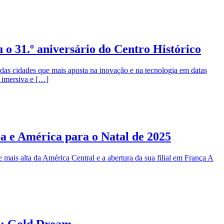
o 31.º aniversário do Centro Histórico
as cidades que mais aposta na inovação e na tecnologia em datas
a imersiva e […]
a e América para o Natal de 2025
mais alta da América Central e a abertura da sua filial em França A
l: Gold Dream