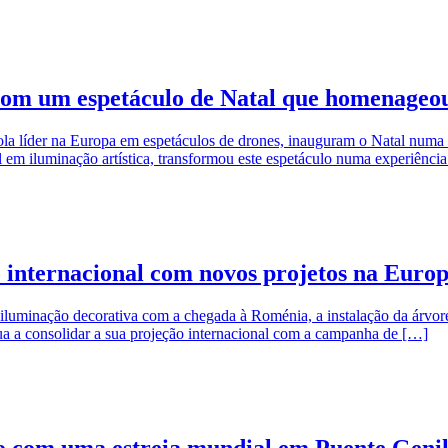
om um espetáculo de Natal que homenageou 
 líder na Europa em espetáculos de drones, inauguram o Natal numa d
 em iluminação artística, transformou este espetáculo numa experiênci
internacional com novos projetos na Europ
 iluminação decorativa com a chegada à Roménia, a instalação da árvore 
ua a consolidar a sua projeção internacional com a campanha de […]
io com uma estreia mundial em Puente Geni