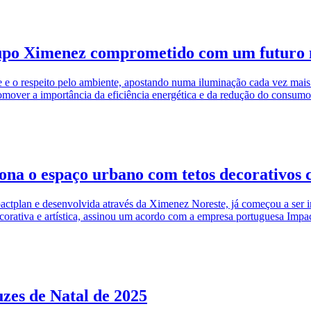
upo Ximenez comprometido com um futuro m
o respeito pelo ambiente, apostando numa iluminação cada vez mais e
mover a importância da eficiência energética e da redução do consum
na o espaço urbano com tetos decorativos c
mpactplan e desenvolvida através da Ximenez Noreste, já começou a se
orativa e artística, assinou um acordo com a empresa portuguesa Impa
luzes de Natal de 2025