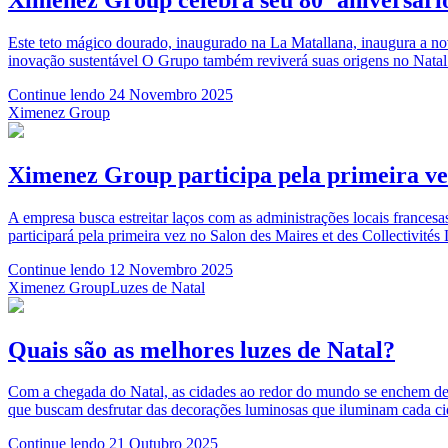
Este teto mágico dourado, inaugurado na La Matallana, inaugura a 
inovação sustentável O Grupo também reviverá suas origens no Natal
Continue lendo
24 Novembro 2025
Ximenez Group
Ximenez Group participa pela primeira ve
A empresa busca estreitar laços com as administrações locais francesa
participará pela primeira vez no Salon des Maires et des Collectivité
Continue lendo
12 Novembro 2025
Ximenez Group
Luzes de Natal
Quais são as melhores luzes de Natal?
Com a chegada do Natal, as cidades ao redor do mundo se enchem de lu
que buscam desfrutar das decorações luminosas que iluminam cada ci
Continue lendo
21 Outubro 2025