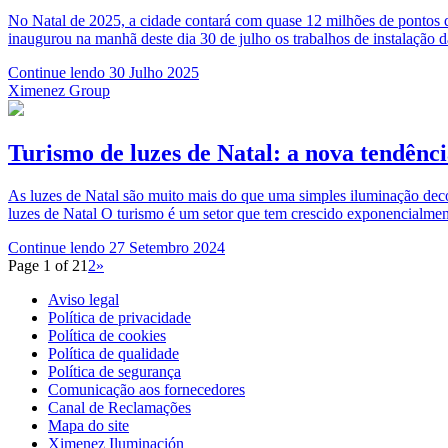
No Natal de 2025, a cidade contará com quase 12 milhões de pontos d
inaugurou na manhã deste dia 30 de julho os trabalhos de instalação 
Continue lendo
30 Julho 2025
Ximenez Group
Turismo de luzes de Natal: a nova tendênc
As luzes de Natal são muito mais do que uma simples iluminação deco
luzes de Natal O turismo é um setor que tem crescido exponencialmen
Continue lendo
27 Setembro 2024
Page 1 of 2
1
2
»
Aviso legal
Política de privacidade
Política de cookies
Política de qualidade
Política de segurança
Comunicação aos fornecedores
Canal de Reclamações
Mapa do site
Ximenez Iluminación