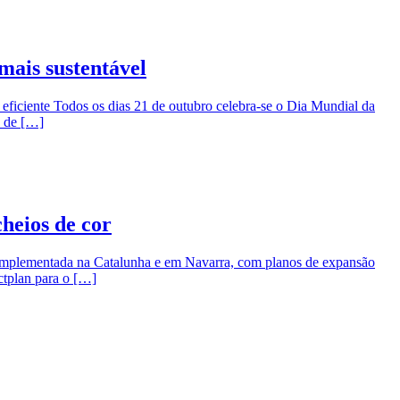
ais sustentável
ficiente Todos os dias 21 de outubro celebra-se o Dia Mundial da
o de […]
heios de cor
r implementada na Catalunha e em Navarra, com planos de expansão
ctplan para o […]