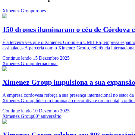
Ximenez Group
drones
150 drones iluminaram o céu de Córdova c
É a terceira vez que o Ximenez Group e a UMILES, empresa espanhola
assinaladas A parceria com o Ximenez Group, referência internacional
Continue lendo
15 Dezembro 2025
Ximenez Group
internacional
Ximenez Group impulsiona a sua expansão 
A empresa cordovesa reforça a sua presença internacional no setor da
Ximenez Group, líder em iluminação decorativa e ornamental, contin
Continue lendo
10 Dezembro 2025
Ximenez Group
80º aniversário
Ximenez Group celebra seu 80º aniversár