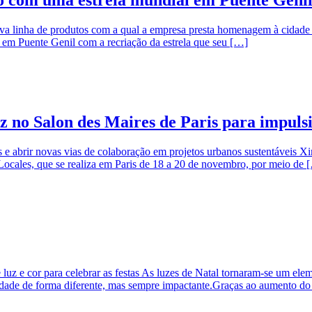
nova linha de produtos com a qual a empresa presta homenagem à cida
 em Puente Genil com a recriação da estrela que seu […]
z no Salon des Maires de Paris para impuls
s e abrir novas vias de colaboração em projetos urbanos sustentáveis X
s Locales, que se realiza em Paris de 18 a 20 de novembro, por meio de 
z e cor para celebrar as festas As luzes de Natal tornaram-se um eleme
dade de forma diferente, mas sempre impactante.Graças ao aumento do