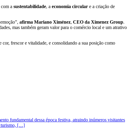
p com a
sustentabilidade
, a
economia circular
e a criação de
e emoção”,
afirma Mariano Ximénez
,
CEO da Ximenez Group
.
dades, mas também geram valor para o comércio local e um atrativo
or, frescor e vitalidade, e consolidando a sua posição como
nto fundamental dessa época festiva, atraindo inúmeros visitantes
 turismo, […]