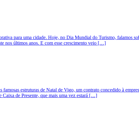
rativa para uma cidade. Hoje, no Dia Mundial do Turismo, falamos sob
te nos últimos anos. E com esse crescimento veio […]
 famosas estruturas de Natal de Vigo, um contrato concedido à empr
nde Caixa de Presente, que mais uma vez estará […]