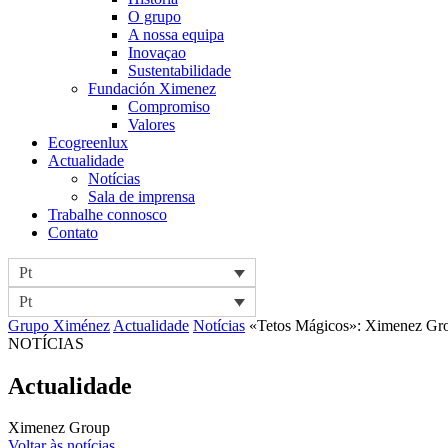
O grupo
A nossa equipa
Inovaçao
Sustentabilidade
Fundación Ximenez
Compromiso
Valores
Ecogreenlux
Actualidade
Notícias
Sala de imprensa
Trabalhe connosco
Contato
Pt
Pt
Grupo Ximénez
Actualidade
Notícias
«Tetos Mágicos»: Ximenez Grou
NOTÍCIAS
Actualidade
Ximenez Group
Voltar às notícias