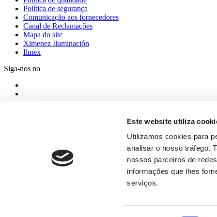
Política de segurança
Comunicação aos fornecedores
Canal de Reclamações
Mapa do site
Ximenez Iluminación
Ilmex
Siga-nos no
Este website utiliza cooki
Utilizamos cookies para pe
analisar o nosso tráfego.
nossos parceiros de redes
informações que lhes forne
Ctra. Montoro Osuna km 89. Puente Genil 14500 Córdoba (Espanha)
serviços.
+34 957 600 080