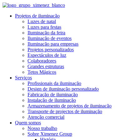
Projetos de iluminação
Luzes de natal
Luzes para festas
Iluminação da feira
Iluminação de eventos
Iluminação para empresas
Projetos personalizados
Espectáculos de luz
Colaboradores
Grandes estruturas
Tetos Mágicos
Serviços
Profissionais da iluminação
Design de iluminação personalizado
Fabricação de iluminação
Instalação de iluminação
Armazenamento de projetos de iluminação
Transporte de projectos de iluminação
Atenção comercial
Quem somos
Nosso trabalho
Sobre Ximenez Group
História