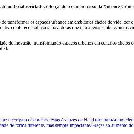
s de
material reciclado
, reforçando o compromisso da Ximenez Grou
 de transformar os espaços urbanos em ambientes cheios de vida, cor 
riativo e oferecer soluções inovadoras que não apenas embelezam as ci
de de inovação, transformando espaços urbanos em cenários cheios de c
dial.
z e cor para celebrar as festas As luzes de Natal tornaram-se um eleme
dade de forma diferente, mas sempre impactante.Graças ao aumento do