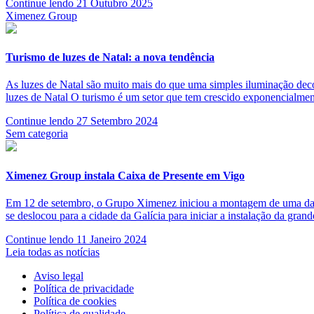
Continue lendo
21 Outubro 2025
Ximenez Group
Turismo de luzes de Natal: a nova tendência
As luzes de Natal são muito mais do que uma simples iluminação deco
luzes de Natal O turismo é um setor que tem crescido exponencialmen
Continue lendo
27 Setembro 2024
Sem categoria
Ximenez Group instala Caixa de Presente em Vigo
Em 12 de setembro, o Grupo Ximenez iniciou a montagem de uma das
se deslocou para a cidade da Galícia para iniciar a instalação da gra
Continue lendo
11 Janeiro 2024
Leia todas as notícias
Aviso legal
Política de privacidade
Política de cookies
Política de qualidade